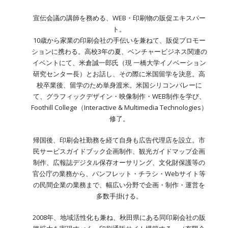
宣伝会議の講師を務める、WEB・印刷物の販促エキスパー
ト。
10歳から家業の印刷会社の手伝いを兼ねて、販促プロモー
ションに携わる。高校3年の夏、ベンチャービジネス関連の
イベントにて、米倉誠一郎氏（現 一橋大学イノベーション
研究センター長）とお話し、その際に米国留学を決意。高
校卒業後、留学のため単身渡米。米国シリコンバレーに
て、グラフィックデザイン・映像制作・WEB制作を学び、
Foothill College（Interactive & Multimedia Technologies）
修了。
帰国後、印刷会社勤務を経て自身も広告代理店を設立。市
民サービスガイドブック企画制作、観光ガイドマップ企画
制作、広報誌デジタル保存オーサリング、文化財保護等の
官公庁の業務から、パンフレット・チラシ・Webサイト等
の民間企業の業務まで、幅広い分野で企画・制作・運営を
多数手掛ける。
2008年、地域活性化も兼ね、秋田県にある同印刷会社の販