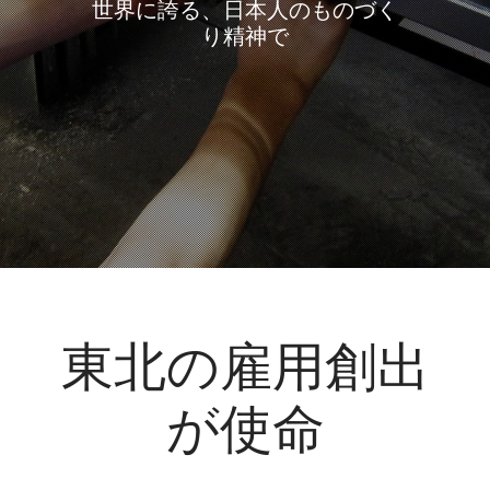
MISS
のづく
2020年までに、1
北に創出し
東北の雇用創出
が使命